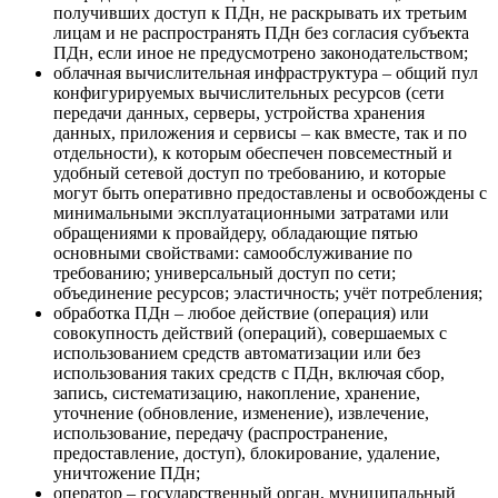
получивших доступ к ПДн, не раскрывать их третьим
лицам и не распространять ПДн без согласия субъекта
ПДн, если иное не предусмотрено законодательством;
облачная вычислительная инфраструктура – общий пул
конфигурируемых вычислительных ресурсов (сети
передачи данных, серверы, устройства хранения
данных, приложения и сервисы – как вместе, так и по
отдельности), к которым обеспечен повсеместный и
удобный сетевой доступ по требованию, и которые
могут быть оперативно предоставлены и освобождены с
минимальными эксплуатационными затратами или
обращениями к провайдеру, обладающие пятью
основными свойствами: самообслуживание по
требованию; универсальный доступ по сети;
объединение ресурсов; эластичность; учёт потребления;
обработка ПДн – любое действие (операция) или
совокупность действий (операций), совершаемых с
использованием средств автоматизации или без
использования таких средств с ПДн, включая сбор,
запись, систематизацию, накопление, хранение,
уточнение (обновление, изменение), извлечение,
использование, передачу (распространение,
предоставление, доступ), блокирование, удаление,
уничтожение ПДн;
оператор – государственный орган, муниципальный